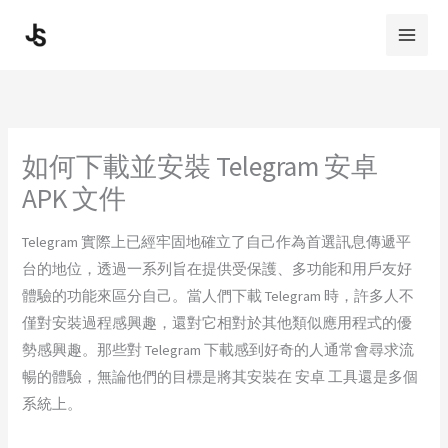
Skip
to
content
如何下載並安裝 Telegram 安卓
APK 文件
Telegram 實際上已經牢固地確立了自己作為首選訊息傳遞平
台的地位，透過一系列旨在提供受保護、多功能和用戶友好
體驗的功能來區分自己。當人們下載 Telegram 時，許多人不
僅對安裝過程感興趣，還對它相對於其他類似應用程式的優
勢感興趣。那些對 Telegram 下載感到好奇的人通常會尋求流
暢的體驗，無論他們的目標是將其安裝在 安卓 工具還是多個
系統上。