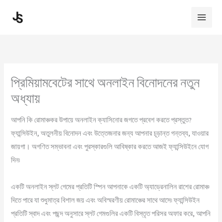
Skip
to
content
প্রিমিয়ামবেটের সাথে অনলাইন বিনোদনের নতুন
অধ্যায়
আপনি কি রোমাঞ্চকর উপায়ে অনলাইন ক্যাসিনোর জগতে প্রবেশ করতে প্রস্তুত?
ফ্যান্সিউইন, অতুলনীয় বিনোদন এবং উত্তেজনার জন্য আপনার চূড়ান্ত গন্তব্য, যাওয়ার
জায়গা। অগণিত সম্ভাবনা এবং পুরস্কারগুলি আবিষ্কার করতে আজই ফ্যান্সিউইনে যোগ
দিন৷
একটি অনলাইন স্লট গেমের প্রতিটি স্পিন আপনাকে একটি অ্যাড্রেনালিন রাশের রোমাঞ্চ
দিতে পারে যা শুধুমাত্র বিশাল জয় এবং অবিস্মরণীয় রোমাঞ্চের সাথে আসে৷ ফ্যান্সিউইন
প্রতিটি স্বাদ এবং পছন্দ অনুসারে স্লট গেমগুলির একটি বিস্তৃত পরিসর অফার করে, আপনি