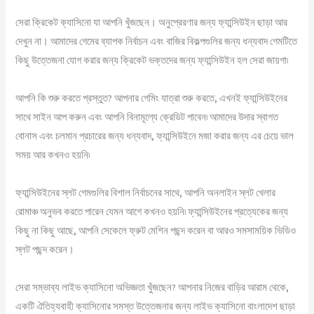
সেরা ক্রিকেট ক্যাসিনো যা আপনি খুঁজছেন। অনুপ্রেরণার জন্য ফ্যান্সিউইন ছাড়া আর
দেখুন না। আমাদের গেমের ব্যাপক নির্বাচন এবং বাজির বিকল্পগুলির জন্য ধন্যবাদ গেমটিতে
কিছু উত্তেজনা যোগ করার জন্য ক্রিকেট ভক্তদের জন্য ফ্যান্সিউইন হল সেরা জায়গা৷
আপনি কি শুরু করতে প্রস্তুত? আপনার গেমিং যাত্রা শুরু করতে, এখনই ফ্যান্সিউইনের
সাথে সাইন আপ করুন এবং আপনি বিনামূল্যে ক্রেডিট পাবেন৷ আমাদের উদার স্বাগত
বোনাস এবং চলমান প্রচারের জন্য ধন্যবাদ, ফ্যান্সিউইনে মজা করার জন্য এর চেয়ে ভাল
সময় আর কখনও হয়নি৷
ফ্যান্সিউইনের স্লট গেমগুলির বিশাল নির্বাচনের সাথে, আপনি অনলাইন স্লট খেলার
রোমাঞ্চ অনুভব করতে পারেন যেমন আগে কখনও হয়নি৷ ফ্যান্সিউইনের প্রত্যেকের জন্য
কিছু না কিছু আছে, আপনি সেকেলে ফ্রুট মেশিন পছন্দ করেন বা আরও সমসাময়িক ভিডিও
স্লট পছন্দ করেন।
সেরা সম্ভাব্য লাইভ ক্যাসিনো অভিজ্ঞতা খুঁজছেন? আপনার নিজের বাড়ির আরাম থেকে,
একটি ঐতিহ্যবাহী ক্যাসিনোর সমস্ত উত্তেজনার জন্য লাইভ ক্যাসিনো বাংলাদেশ ছাড়া