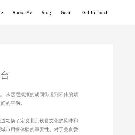
e
About Me
Vlog
Gears
Get In Touch
平台
义。从熙熙攘攘的胡同街道到宏伟的紫
之间的平衡。
报道颂扬了定义北京饮食文化的风味和
座城市用餐体验的重要性。对于美食爱