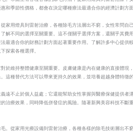
優惠和季節性價格，都會在決定哪種療法最適合你的經濟計劃方
。從家用燈具到雷射治療，各種除毛方法層出不窮，女性常問自
，了解不同的選擇至關重要。這不僅關乎選擇方案，還關乎其費
療法最適合你的財務計劃方面起著重要作用。了解許多中心提供
況下探索各種選擇。
它對於維持整體健康至關重要。皮膚健康是內在健康的直接體現
果。這種替代方法可以帶來更持久的效果，並培養超越身體特徵
意義遠不止於個人益處；它還能幫助女性掌握與醫療保健提供者
想的治療效果，同時降低併發症的風險。隨著新興美容科技不斷
除毛。從家用光療設備到雷射治療，各種各樣的除毛技術層出不