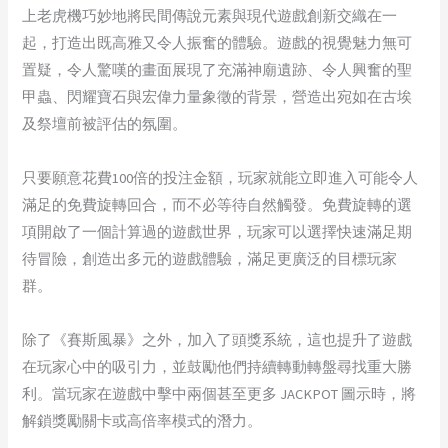
上老虎機巧妙地將民間傳說元素與現代遊戲創新交織在一
起，打造出既高雅又令人振奮的體驗。遊戲的視覺魅力無可
置疑，令人驚嘆的畫面展現了充滿神廟遺跡、令人興奮的聖
甲蟲、閃耀寶石與宏偉力量象徵的背景，營造出宛如在古埃
及祭壇前被評估的氛圍。
只要願意花費100倍的投注金額，玩家就能立即進入可能令人
滿足的免費旋轉回合，而不必等待自然觸發。免費旋轉的選
項開啟了一個計算過的遊戲世界，玩家可以選擇快速滿足期
待冒險，創造出多元的遊戲體驗，滿足更廣泛的目標玩家
群。
除了《賽斯風暴》之外，加入了頭獎系統，這也提升了遊戲
在玩家心中的吸引力，並鼓勵他們持續轉動轉盤尋找重大勝
利。當玩家在遊戲中擊中兩個甚至更多 JACKPOT 圖示時，將
解鎖獎勵關卡或高倍率模式的潛力。