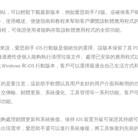
站，可以輕鬆下載最新版本，例如愛思助手7.0版。這確保客戶
心，使用概述、便捷指南和教程來幫助客戶瀏覽該軟體應用程式
簡單的過程，可保證使用者能夠存取該軟體應用程式的全部功能。
來說，愛思助手 iOS 行動版是個絕佳的選擇。該版本保留了其 PC
務。這種適應性使個人能夠執行清理垃圾文件、處理已安裝的應用程
indows 和 iOS 行動版本，客戶可以選擇最適合自己生活方
的是要注意，這款助手軟體以其用戶友好的用戶介面和耐用的功
交傳輸、韌體更新、系統優化、工具管理等一系列功能。客戶可
和功能。
處理韌體更新和系統恢復。保持 iOS 裝置升級可保證其持續可
果出現需求，愛思助手還可以進行系統修復，將工具恢復到先前