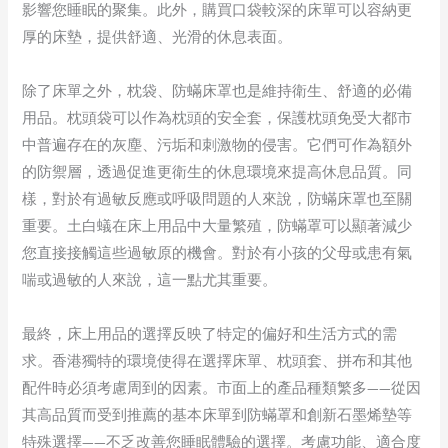
影響您睡眠的聚集。此外，購買口袋較深的床單可以容納更
厚的床墊，提供舒適、光滑的休息表面。
除了床單之外，枕袋、防蟎床罩也是維持衛生、舒適的必備
用品。枕頭袋可以作為枕頭的安全套，保護枕頭免受大都市
中普遍存在的灰塵、污垢和刺激物的侵害。它們可作為額外
的防禦層，透過促進更衛生的休息環境來提高休息品質。同
樣，對於有過敏反應或呼吸問題的人來說，防蟎床罩也至關
重要。土白蟻在床上用品中大量繁殖，防蟎罩可以顯著減少
您直接接觸這些過敏原的機會。對於有小孩的父母或患有氣
喘或過敏的人來說，這一點尤其重要。
最終，床上用品的選擇反映了特定的偏好和生活方式的需
求。香港獨特的環境使得在選擇床單、枕頭套、拼布和其他
配件時必須考慮周到的因素。市面上的產品種類繁多——從因
其高品質而受到推薦的基本床單到防蟎罩和創新石墨烯墊等
特殊選擇——不乏改善您睡眠體驗的選擇。考慮功能、適合度