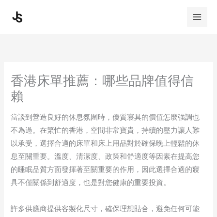
Skip
to
content
香港床單推薦：哪些品牌值得信
賴
當談到營造良好的休息氛圍時，優質寢具的價值怎麼強調也
不為過。在繁忙的香港，空間非常寶貴，持續的壓力讓人難
以承受，選擇合適的床單和床上用品對於確保晚上輕鬆的休
息至關重要。溫度、清潔度、政策和舒適度等因素在提高您
的睡眠品質方面發揮著至關重要的作用，因此選擇合適的寢
具不僅關係到舒適度，也是對您健康的重要投資。
許多供應商提供客製化尺寸，確保理想貼合，避免任何可能