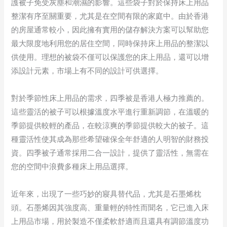
護被子免受灰塵和潮濕的影響。這些袋子對於保持床上用品
整潔有序至關重要，尤其是在空間有限的家庭中。由於香港
的房屋通常較小，因此擁有實用的儲存解決方案可以幫助您
最大限度地利用您的居住空間，同時保持床上用品的整潔以
供使用。理想的被袋不僅可以保護您的床上用品，還可以增
添設計元素，市場上有不同的設計可供選擇。
對於季節性床上用品的需求，四季被是香港人極力推薦的。
這些靈活的被子可以根據溫度水平進行重新調節，在溫暖的
季節提供較輕的產品，在較涼爽的季節提供較大的被子。這
種靈活性使其成為那些希望確保全年舒適的人明智的財務投
資。四季被子通常採用二合一設計，提供了靈活性，無需在
您的空間中浪費多種床上用品選擇。
近年來，出現了一些巧妙的寢具替代品，尤其是石墨烯枕
頭。石墨烯因其強度高、重量輕的特性而聞名，它已進入床
上用品市場，用於製造不僅柔軟舒適而且還具有調節溫度功