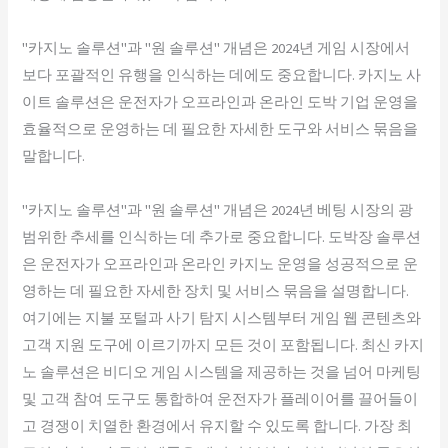
"카지노 솔루션"과 "원 솔루션" 개념은 2024년 게임 시장에서
보다 포괄적인 유행을 인식하는 데에도 중요합니다. 카지노 사
이트 솔루션은 운전자가 오프라인과 온라인 도박 기업 운영을
효율적으로 운영하는 데 필요한 자세한 도구와 서비스 묶음을
말합니다.
"카지노 솔루션"과 "원 솔루션" 개념은 2024년 베팅 시장의 광
범위한 추세를 인식하는 데 추가로 중요합니다. 도박장 솔루션
은 운전자가 오프라인과 온라인 카지노 운영을 성공적으로 운
영하는 데 필요한 자세한 장치 및 서비스 묶음을 설명합니다.
여기에는 지불 포털과 사기 탐지 시스템부터 게임 웹 콘텐츠와
고객 지원 도구에 이르기까지 모든 것이 포함됩니다. 최신 카지
노 솔루션은 비디오 게임 시스템을 제공하는 것을 넘어 마케팅
및 고객 참여 도구도 통합하여 운전자가 플레이어를 끌어들이
고 경쟁이 치열한 환경에서 유지할 수 있도록 합니다. 가장 최