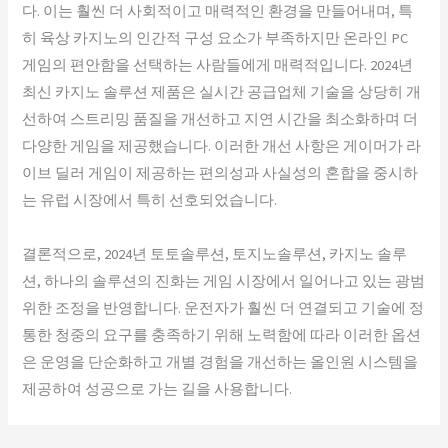
다. 이는 훨씬 더 사회적이고 매력적인 환경을 만들어내며, 특
히 육상 카지노의 인간적 구성 요소가 부족하지만 온라인 PC
게임의 편안함을 선택하는 사람들에게 매력적입니다. 2024년
최신 카지노 솔루션 제품은 실시간 공급업체 기술을 상당히 개
선하여 스트리밍 품질을 개선하고 지연 시간을 최소화하며 더
다양한 게임을 제공했습니다. 이러한 개선 사항은 게이머가 라
이브 딜러 게임이 제공하는 편의성과 사실성의 혼합을 중시하
는 유럽 시장에서 특히 선호되었습니다.
결론적으로, 2024년 토토솔루션, 토지노솔루션, 카지노 솔루
션, 하나의 솔루션의 진화는 게임 시장에서 일어나고 있는 광범
위한 조정을 반영합니다. 운전자가 훨씬 더 연결되고 기술에 정
통한 청중의 요구를 충족하기 위해 노력함에 따라 이러한 옵션
은 운영을 단순화하고 개별 경험을 개선하는 올인원 시스템을
제공하여 성공으로 가는 길을 사용합니다.