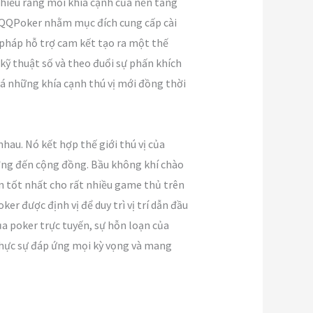
 hiểu rằng mỗi khía cạnh của nền tảng
g, QQPoker nhằm mục đích cung cấp cài
i pháp hỗ trợ cam kết tạo ra một thế
 kỹ thuật số và theo đuổi sự phấn khích
á những khía cạnh thú vị mới đồng thời
hau. Nó kết hợp thế giới thú vị của
ướng đến cộng đồng. Bầu không khí chào
n tốt nhất cho rất nhiều game thủ trên
er được định vị để duy trì vị trí dẫn đầu
a poker trực tuyến, sự hỗn loạn của
thực sự đáp ứng mọi kỳ vọng và mang