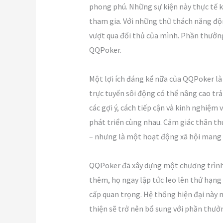
phong phú. Những sự kiện này thực tế k
tham gia. Với những thử thách năng độn
vượt qua đối thủ của mình. Phần thưởn
QQPoker.
Một lợi ích đáng kể nữa của QQPoker l
trực tuyến sôi động có thể nâng cao tr
các gợi ý, cách tiếp cận và kinh nghiệm
phát triển cùng nhau. Cảm giác thân th
– nhưng là một hoạt động xã hội mang 
QQPoker đã xây dựng một chương trình
thêm, họ ngay lập tức leo lên thứ hạng 
cấp quan trọng. Hệ thống hiện đại này m
thiện sẽ trở nên bổ sung với phần thưởn