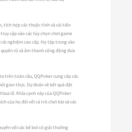
tích hợp các thuộc tính và cải tiến
 truy cập vào các tùy chọn chơi game
trải nghiệm cao cấp. Họ tập trung vào
ọa quyến rũ và âm thanh sống động đưa
 ra trên toàn cầu, QQPoker cung cấp các
ời gian thực. Dự đoán về kết quả đặt
, thua lỗ. Khía cạnh này của QQPoker
h của họ đối với cả trò chơi bài và các
uyên với các bể bơi có giải thưởng