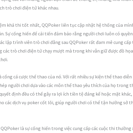
ch trò chơi điện tử khác nhau.
m khả thi tốt nhất, QQPoker liên tục cập nhật hệ thống của mình, 
n. Sự cống hiến để cải tiến đảm bảo rằng người chơi luôn có quyền
Các lập trình viên trò chơi đằng sau QQPoker rất đam mê cung cấp 
ng các trò chơi điện tử chạy mượt mà trong khi vẫn giữ được đồ h
hơi.
 cổng cá cược thể thao của nó. Với rất nhiều sự kiện thể thao diễn
phép người chơi dựa vào các môn thể thao yêu thích của họ trong th
 quyết định đều có thể gây ra lợi ích tiền tệ đáng kể hoặc mặt khác
các dịch vụ poker cốt lõi, giúp người chơi có thể tận hưởng sở thíc
QQPoker là sự cống hiến trong việc cung cấp các cuộc thi thường x