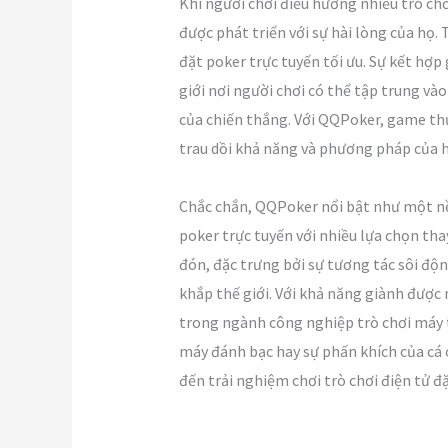
Khi người chơi điều hướng nhiều trò chơ
được phát triển với sự hài lòng của họ.
đặt poker trực tuyến tối ưu. Sự kết hợp
giới nơi người chơi có thể tập trung và
của chiến thắng. Với QQPoker, game th
trau dồi khả năng và phương pháp của 
Chắc chắn, QQPoker nổi bật như một nền
poker trực tuyến với nhiều lựa chọn th
đón, đặc trưng bởi sự tương tác sôi độ
khắp thế giới. Với khả năng giành được n
trong ngành công nghiệp trò chơi máy t
máy đánh bạc hay sự phấn khích của cá 
đến trải nghiệm chơi trò chơi điện tử đặ