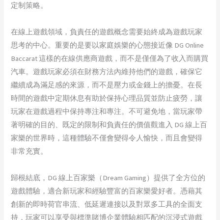
定制策略。
在線上遊戲領域，負責任的遊戲概念需要始終成為遊戲玩家
思考的中心。重要的是要以家庭娛樂的心態接近像 DG Online
Baccarat 這樣的在線供應商遊戲，而不是僅僅為了收入而購買
汽車。遊戲玩家必須在財務方法內維持他們的遊戲，確保它
繼續成為滿足感的來源，而不是壓力或金錢上的擔憂。在長
時間的遊戲中定期休息有助於保持心理品質並防止疲勞，讓
玩家在遊戲過程中保持專注和專注。不可避免地，當玩家帶
著明確的目的、既定的限制和負責任的價值觀進入 DG 線上百
家樂的世界時，這種體驗不僅會變得令人愉快，而且會變得
非常充實。
歸根結底，DG 線上百家樂（Dream Gaming）提供了全方位的
遊戲體驗，適合新玩家和經驗豐富的百家樂愛好者。憑藉其
創新的即時荷官串流、低延遲連接以及對眾多工具的全面支
持，玩家可以享受與標準賭博企業體驗相匹配的沉浸式遊戲