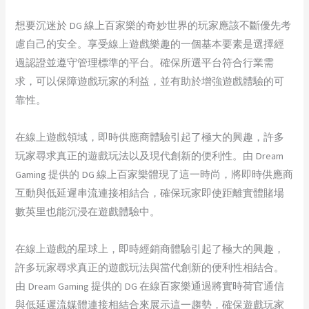
想要沉迷於 DG 線上百家樂的奇妙世界的玩家應該不斷優先考
慮自己的安全。享受線上遊戲樂趣的一個基本要素是選擇經
過認證並遵守管理標準的平台。確保所選平台符合行業需
求，可以保障遊戲玩家的利益，並有助於增強遊戲體驗的可
靠性。
在線上遊戲領域，即時供應商體驗引起了極大的興趣，許多
玩家尋求真正的遊戲玩法以及現代創新的便利性。由 Dream
Gaming 提供的 DG 線上百家樂體現了這一時尚，將即時供應商
互動與低延遲串流連接相結合，確保玩家即使距離實體賭場
數英里也能沉浸在遊戲體驗中。
在線上遊戲的星球上，即時經銷商體驗引起了極大的興趣，
許多玩家尋求真正的遊戲玩法與當代創新的便利性相結合。
由 Dream Gaming 提供的 DG 在線百家樂通過將實時荷官通信
與低延遲流媒體連接相結合來展示這一趨勢，確保遊戲玩家