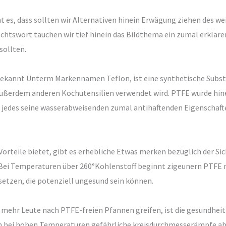
es, dass sollten wir Alternativen hinein Erwägung ziehen des we
chtswort tauchen wir tief hinein das Bildthema ein zumal erklär
sollten.
bekannt Unterm Markennamen Teflon, ist eine synthetische Substan
ußerdem anderen Kochutensilien verwendet wird. PTFE wurde hin
r jedes seine wasserabweisenden zumal antihaftenden Eigenschaft
rteile bietet, gibt es erhebliche Etwas merken bezüglich der Sic
ei Temperaturen über 260°Kohlenstoff beginnt zigeunern PTFE na
etzen, die potenziell ungesund sein können.
ehr Leute nach PTFE-freien Pfannen greifen, ist die gesundheitli
bei hohen Temperaturen gefährliche kreisdurchmesserämpfe abg