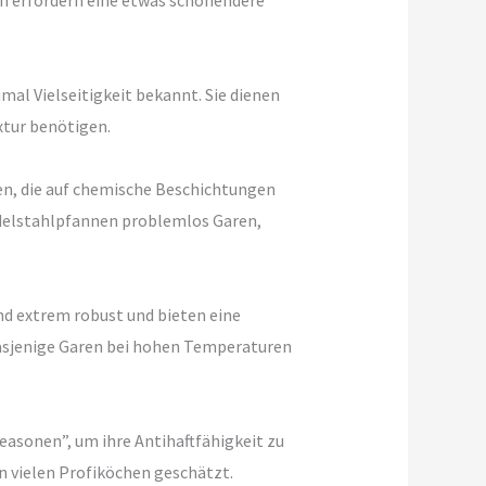
en erfordern eine etwas schonendere
mal Vielseitigkeit bekannt. Sie dienen
xtur benötigen.
en, die auf chemische Beschichtungen
Edelstahlpfannen problemlos Garen,
nd extrem robust und bieten eine
Dasjenige Garen bei hohen Temperaturen
easonen”, um ihre Antihaftfähigkeit zu
on vielen Profiköchen geschätzt.