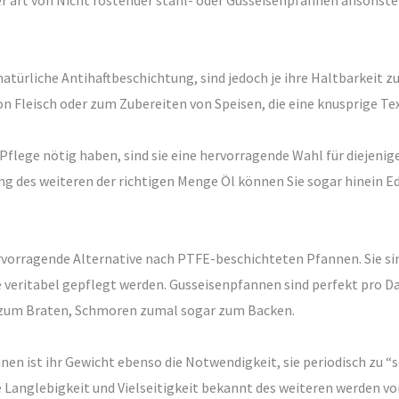
er art von Nicht rostender stahl- oder Gusseisenpfannen ansonst
türliche Antihaftbeschichtung, sind jedoch je ihre Haltbarkeit zu
n Fleisch oder zum Zubereiten von Speisen, die eine knusprige Te
lege nötig haben, sind sie eine hervorragende Wahl für diejenig
ng des weiteren der richtigen Menge Öl können Sie sogar hinein 
rvorragende Alternative nach PTFE-beschichteten Pfannen. Sie si
ie veritabel gepflegt werden. Gusseisenpfannen sind perfekt pro 
d zum Braten, Schmoren zumal sogar zum Backen.
en ist ihr Gewicht ebenso die Notwendigkeit, sie periodisch zu “s
re Langlebigkeit und Vielseitigkeit bekannt des weiteren werden v