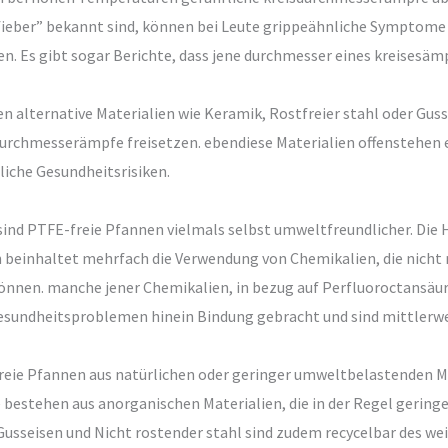
ieber” bekannt sind, können bei Leute grippeähnliche Symptome 
Es gibt sogar Berichte, dass jene durchmesser eines kreisesämpf
alternative Materialien wie Keramik, Rostfreier stahl oder Gusse
urchmesserämpfe freisetzen. ebendiese Materialien offenstehen e
iche Gesundheitsrisiken.
sind PTFE-freie Pfannen vielmals selbst umweltfreundlicher. Di
 beinhaltet mehrfach die Verwendung von Chemikalien, die nicht
können. manche jener Chemikalien, in bezug auf Perfluoroctansäu
undheitsproblemen hinein Bindung gebracht und sind mittlerweil
eie Pfannen aus natürlichen oder geringer umweltbelastenden Ma
bestehen aus anorganischen Materialien, die in der Regel geringe
usseisen und Nicht rostender stahl sind zudem recycelbar des we