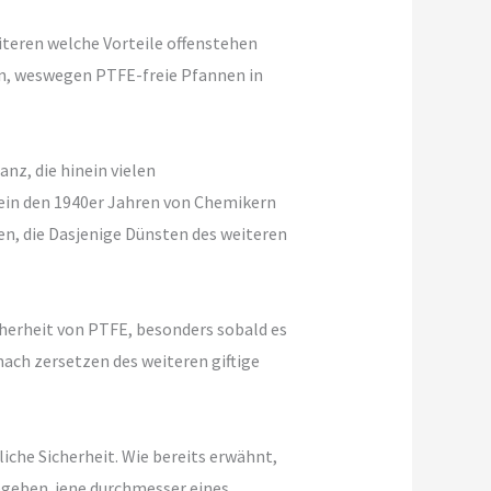
iteren welche Vorteile offenstehen
en, weswegen PTFE-freie Pfannen in
z, die hinein vielen
ein den 1940er Jahren von Chemikern
en, die Dasjenige Dünsten des weiteren
herheit von PTFE, besonders sobald es
ch zersetzen des weiteren giftige
che Sicherheit. Wie bereits erwähnt,
eben. jene durchmesser eines