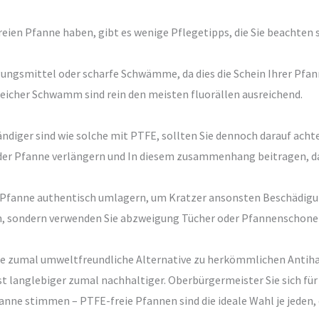
eien Pfanne haben, gibt es wenige Pflegetipps, die Sie beachten s
gungsmittel oder scharfe Schwämme, da dies die Schein Ihrer Pf
weicher Schwamm sind rein den meisten fluorällen ausreichend.
diger sind wie solche mit PTFE, sollten Sie dennoch darauf achte
der Pfanne verlängern und In diesem zusammenhang beitragen, dass
re Pfanne authentisch umlagern, um Kratzer ansonsten Beschädigun
n, sondern verwenden Sie abzweigung Tücher oder Pfannenschoner,
e zumal umweltfreundliche Alternative zu herkömmlichen Antihaftp
st langlebiger zumal nachhaltiger. Oberbürgermeister Sie sich für
nne stimmen – PTFE-freie Pfannen sind die ideale Wahl je jeden, 