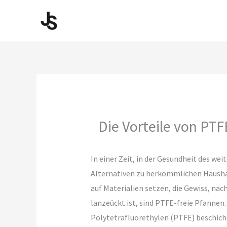
Skip
to
content
Die Vorteile von PT
In einer Zeit, in der Gesundheit des w
Alternativen zu herkömmlichen Haushal
auf Materialien setzen, die Gewiss, na
lanzeückt ist, sind PTFE-freie Pfannen
Polytetrafluorethylen (PTFE) beschich