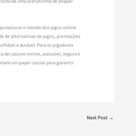
scolha de uma plataforma de pôquer
a explorar o mundo dos jogos online
e de alternativas de jogos, promoções
iável e durável. Para os jogadores
a de cassino online, acessível, segura e
nham um papel crucial para garantir
Next Post
→