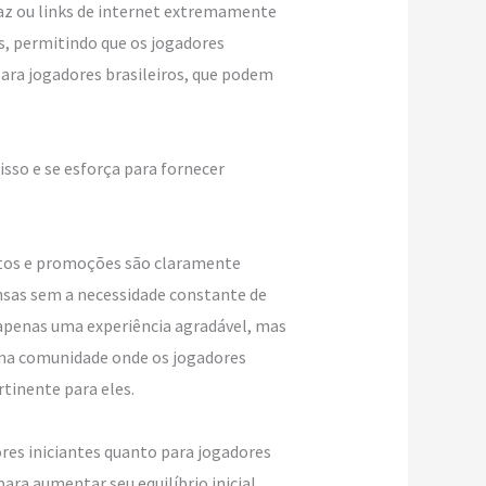
az ou links de internet extremamente
s, permitindo que os jogadores
ara jogadores brasileiros, que podem
isso e se esforça para fornecer
ntos e promoções são claramente
ensas sem a necessidade constante de
 apenas uma experiência agradável, mas
 uma comunidade onde os jogadores
tinente para eles.
es iniciantes quanto para jogadores
ra aumentar seu equilíbrio inicial.