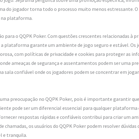
 o jogo. Seja uma pergunta sobre uma promoção específica, info
oma do jogador torna todo o processo muito menos estressante. O 
 na plataforma.
para o QQPK Poker. Com questões crescentes relacionadas à priv
 a plataforma garante um ambiente de jogo seguro e estável. Os 
orosa, com políticas de privacidade e cookies para proteger as inf
 onde ameaças de segurança e assentamentos podem ser uma preo
 sala confiável onde os jogadores podem se concentrar em jogar e
é uma preocupação no QQPK Poker, pois é importante garantir que
iente pode ser um diferencial essencial para qualquer plataforma
ornecer respostas rápidas e confiáveis contribui para criar um am
 de chamadas, os usuários do QQPK Poker podem resolver dúvidas 
 e tranquila.