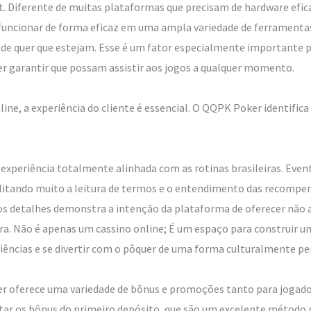
t. Diferente de muitas plataformas que precisam de hardware efic
 funcionar de forma eficaz em uma ampla variedade de ferramenta
de quer que estejam. Esse é um fator especialmente importante p
rer garantir que possam assistir aos jogos a qualquer momento.
e, a experiência do cliente é essencial. O QQPK Poker identifica 
experiência totalmente alinhada com as rotinas brasileiras. Eve
acilitando muito a leitura de termos e o entendimento das recomp
aos detalhes demonstra a intenção da plataforma de oferecer não
ara. Não é apenas um cassino online; É um espaço para construir
ências e se divertir com o pôquer de uma forma culturalmente per
oferece uma variedade de bônus e promoções tanto para jogador
ar os bônus do primeiro depósito, que são um excelente método pa