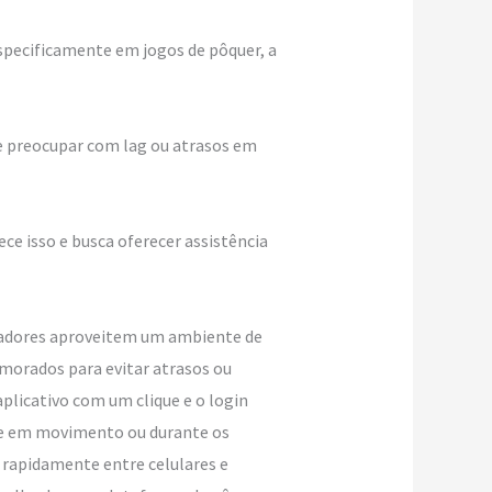
especificamente em jogos de pôquer, a
 se preocupar com lag ou atrasos em
e isso e busca oferecer assistência
ogadores aproveitem um ambiente de
morados para evitar atrasos ou
licativo com um clique e o login
te em movimento ou durante os
rapidamente entre celulares e