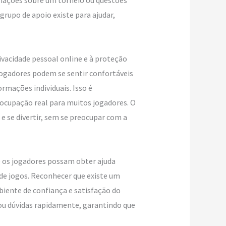
rmações sobre um torneio ou questões
grupo de apoio existe para ajudar,
acidade pessoal online e à proteção
jogadores podem se sentir confortáveis
ormações individuais. Isso é
cupação real para muitos jogadores. O
 se divertir, sem se preocupar com a
 os jogadores possam obter ajuda
 de jogos. Reconhecer que existe um
biente de confiança e satisfação do
ou dúvidas rapidamente, garantindo que