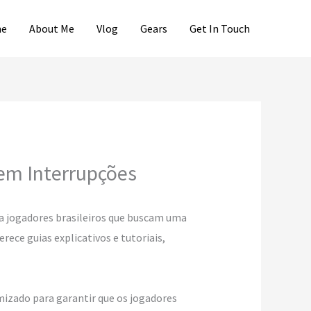
e
About Me
Vlog
Gears
Get In Touch
em Interrupções
a jogadores brasileiros que buscam uma
ce guias explicativos e tutoriais,
mizado para garantir que os jogadores