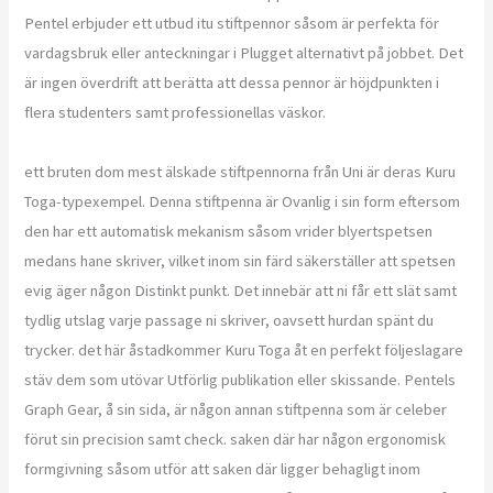
Pentel erbjuder ett utbud itu stiftpennor såsom är perfekta för
vardagsbruk eller anteckningar i Plugget alternativt på jobbet. Det
är ingen överdrift att berätta att dessa pennor är höjdpunkten i
flera studenters samt professionellas väskor.
ett bruten dom mest älskade stiftpennorna från Uni är deras Kuru
Toga-typexempel. Denna stiftpenna är Ovanlig i sin form eftersom
den har ett automatisk mekanism såsom vrider blyertspetsen
medans hane skriver, vilket inom sin färd säkerställer att spetsen
evig äger någon Distinkt punkt. Det innebär att ni får ett slät samt
tydlig utslag varje passage ni skriver, oavsett hurdan spänt du
trycker. det här åstadkommer Kuru Toga åt en perfekt följeslagare
stäv dem som utövar Utförlig publikation eller skissande. Pentels
Graph Gear, å sin sida, är någon annan stiftpenna som är celeber
förut sin precision samt check. saken där har någon ergonomisk
formgivning såsom utför att saken där ligger behagligt inom