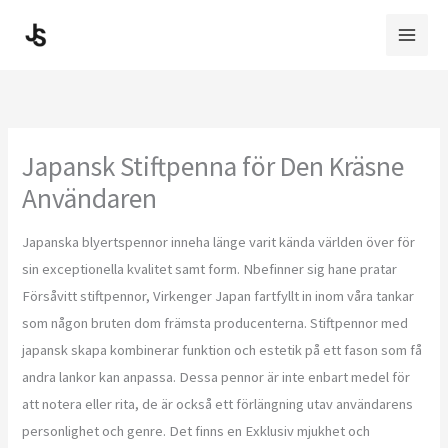
Skip
to
content
Japansk Stiftpenna för Den Kräsne
Användaren
Japanska blyertspennor inneha länge varit kända världen över för
sin exceptionella kvalitet samt form. Nbefinner sig hane pratar
Försåvitt stiftpennor, Virkenger Japan fartfyllt in inom våra tankar
som någon bruten dom främsta producenterna. Stiftpennor med
japansk skapa kombinerar funktion och estetik på ett fason som få
andra lankor kan anpassa. Dessa pennor är inte enbart medel för
att notera eller rita, de är också ett förlängning utav användarens
personlighet och genre. Det finns en Exklusiv mjukhet och