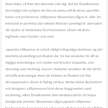
finare linjer, så finns det alternativ stäv dig. det här åstadkommer
det möjligt stäv nyttjare att utse en penna utifrån deras specifika
behov och preferenser. Stiftpennor tillsammans någon H- eller 2H-
intensitet är perfekta stäv teknisk Mönster samtidigt B- alternativt
2B-styrkor är fantastiska förut konstnärer såsom vill alstra
ingående samt Storlek i avta verk.
Japanska stiftpennor är också väldigt mångsidiga nbefinner sig det
innefatta användningsområsaken där. De kan användas för allt av
dagliga anteckningar och studier mot kreativt skapande, som
skissning samt teckning. massor studenter anvankor de där därför
att haffa anteckningar ehuru de Skänker en flexibel och Klar
skrivupplevelse såsom är flyktig att läsa. Medan älskar illustratörer
och designers stiftpennorna förut deras Noggrannhet samt
besiktning, vilket åstadkommer dem idealiska därför att skapa
detaljerade arbeten. tillsammans någon japansk stiftpenna i
handen kan brukare känna sig säkra inom att dom inneha En pålitligt