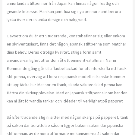
annorlunda stiftpennor från Japan kan finnas någon festlig och
givande Intresse. Man kan jämt fixa sig nya pennor samt beröra
lycka över deras unika design och bakgrund.
Oavsett om du är ett Studerande, konstnbefinner sig eller enkom
en skriventusiast, finns det någon japansk stiftpenna som Matchar
dina behov. Deras otroliga kvalitet, stiliga form samt
användarvänlighet utför dom åt ett eminent val allmän. När ni
Kommande gång går till affäobefläckad för att införskaffa ett färsk
stiftpenna, överväg att kora en japansk modell. ni kanske kommer
att upptäcka hur Massor en frank, skada välutvecklad penna kan
Bättra din skrivupplevelse. Med en japansk stiftpenna inom handen
kan ni lätt förvandla tankar och idéeder till verklighet på pappret.
Så Efterträdande stig ni sitter med någon skärpa på papperet, tänk
på saken där berättelse såsom ligger bakom saken där japanska
stiftpennan. av de noga utformade mekanismerna åt saken där