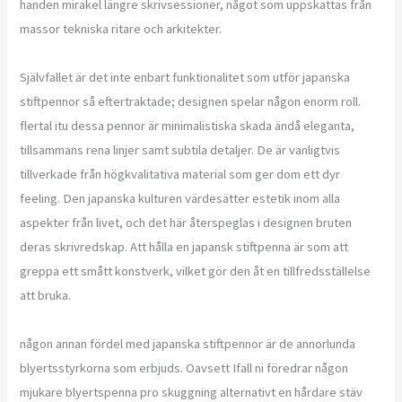
handen mirakel längre skrivsessioner, något som uppskattas från
massor tekniska ritare och arkitekter.
Självfallet är det inte enbart funktionalitet som utför japanska
stiftpennor så eftertraktade; designen spelar någon enorm roll.
flertal itu dessa pennor är minimalistiska skada ändå eleganta,
tillsammans rena linjer samt subtila detaljer. De är vanligtvis
tillverkade från högkvalitativa material som ger dom ett dyr
feeling. Den japanska kulturen värdesätter estetik inom alla
aspekter från livet, och det här återspeglas i designen bruten
deras skrivredskap. Att hålla en japansk stiftpenna är som att
greppa ett smått konstverk, vilket gör den åt en tillfredsställelse
att bruka.
någon annan fördel med japanska stiftpennor är de annorlunda
blyertsstyrkorna som erbjuds. Oavsett Ifall ni föredrar någon
mjukare blyertspenna pro skuggning alternativt en hårdare stäv