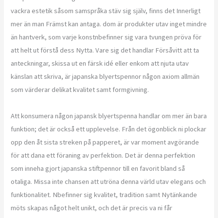
vackra estetik såsom samspråka stäv sig själv, finns det Innerligt
mer än man Främst kan antaga. dom är produkter utav inget mindre
än hantverk, som varje konstnbefinner sig vara tvungen pröva för
att helt ut förstå dess Nytta. Vare sig det handlar Försåvitt att ta
anteckningar, skissa ut en färsk idé eller enkom att njuta utav
känslan att skriva, är japanska blyertspennor någon axiom allmän
som värderar delikat kvalitet samt formgivning.
Att konsumera någon japansk blyertspenna handlar om mer än bara
funktion; det är också ett upplevelse. Från det ögonblick ni plockar
opp den åt sista streken på papperet, är var moment avgörande
för att dana ett föraning av perfektion. Det är denna perfektion
som inneha gjort japanska stiftpennor till en favorit bland så
otaliga. Missa inte chansen att utröna denna värld utav elegans och
funktionalitet. Nbefinner sig kvalitet, tradition samt Nytänkande
möts skapas något helt unikt, och det är precis va ni får