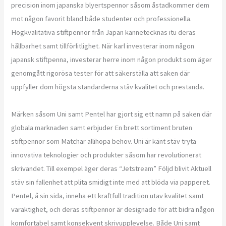
precision inom japanska blyertspennor såsom åstadkommer dem
mot någon favorit bland både studenter och professionella.
Högkvalitativa stiftpennor från Japan kännetecknas itu deras
hållbarhet samt tillförlitlighet. När karl investerar inom någon
japansk stiftpenna, investerar herre inom någon produkt som äger
genomgått rigorösa tester för att säkerställa att saken där
uppfyller dom högsta standarderna stäv kvalitet och prestanda.
Märken såsom Uni samt Pentel har gjort sig ett namn på saken där
globala marknaden samt erbjuder En brett sortiment bruten
stiftpennor som Matchar allihopa behov. Uni är känt stäv tryta
innovativa teknologier och produkter såsom har revolutionerat
skrivandet. Till exempel äger deras “Jetstream” Följd blivit Aktuell
stäv sin fallenhet att plita smidigt inte med att blöda via papperet.
Pentel, å sin sida, inneha ett kraftfull tradition utav kvalitet samt
varaktighet, och deras stiftpennor är designade för att bidra någon
komfortabel samt konsekvent skrivupplevelse. Både Uni samt