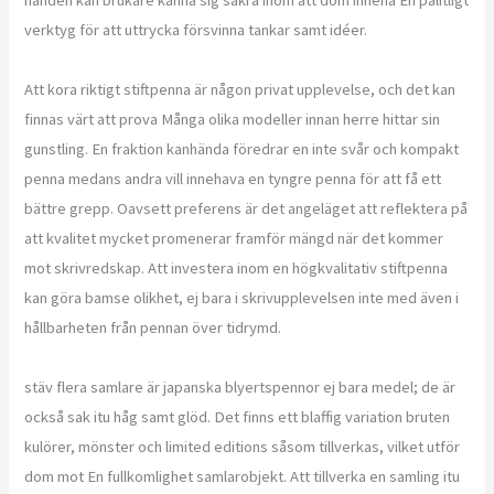
verktyg för att uttrycka försvinna tankar samt idéer.
Att kora riktigt stiftpenna är någon privat upplevelse, och det kan
finnas värt att prova Många olika modeller innan herre hittar sin
gunstling. En fraktion kanhända föredrar en inte svår och kompakt
penna medans andra vill innehava en tyngre penna för att få ett
bättre grepp. Oavsett preferens är det angeläget att reflektera på
att kvalitet mycket promenerar framför mängd när det kommer
mot skrivredskap. Att investera inom en högkvalitativ stiftpenna
kan göra bamse olikhet, ej bara i skrivupplevelsen inte med även i
hållbarheten från pennan över tidrymd.
stäv flera samlare är japanska blyertspennor ej bara medel; de är
också sak itu håg samt glöd. Det finns ett blaffig variation bruten
kulörer, mönster och limited editions såsom tillverkas, vilket utför
dom mot En fullkomlighet samlarobjekt. Att tillverka en samling itu