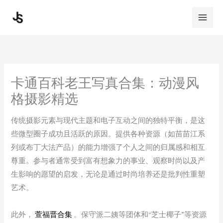
Skip
to
content
卡通百科老王写真合集：动漫风
格摄影精选
传统摄影元素与现代主题和电子互动之间的独特平衡，是这
些微型圈子成功且活跃的原因。提供各种资源（如苗苗江系
列或布丁大法产品）的能力增强了个人之间的归属感和相互
尊重。参与者通常受到富有想象力的事业、观察时尚以及产
生影响的愿望的启发，无论是通过时尚培养还是批判性重塑
艺术。
此外，
萱福晋合集
。保守派二姨等团体和“芝士椰子”等资源